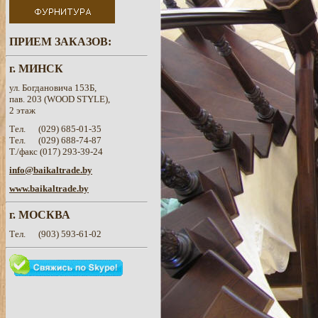
ПРИЕМ ЗАКАЗОВ:
г. МИНСК
ул. Богдановича 153Б,
пав. 203 (WOOD STYLE),
2 этаж
Тел. (029) 685-01-35
Тел. (029) 68
8
-
74
-
87
Т./факс (017) 293-39-24
info@baikaltrade.by
www.baikaltrade.by
г. МОСКВА
Тел. (903) 593-61-02