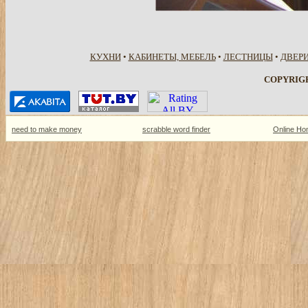
КУХНИ
•
КАБИНЕТЫ, МЕБЕЛЬ
•
ЛЕСТНИЦЫ
•
ДВЕРИ
COPYRIGH
need to make money
scrabble word finder
Online Ho