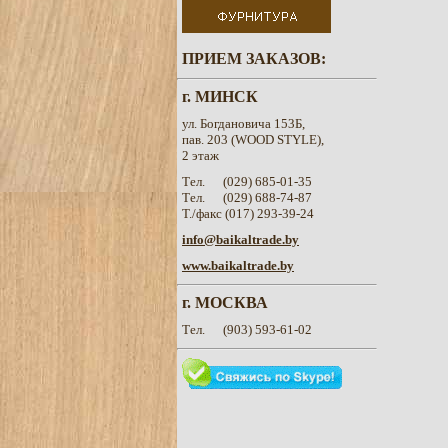
ПРИЕМ ЗАКАЗОВ:
г. МИНСК
ул. Богдановича 153Б,
пав. 203 (WOOD STYLE),
2 этаж
Тел. (029) 685-01-35
Тел. (029) 68
8
-
74
-
87
Т./факс (017) 293-39-24
info@baikaltrade.by
www.baikaltrade.by
г. МОСКВА
Тел. (903) 593-61-02